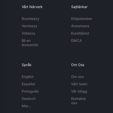
Vårt Närverk
Sajtlänkar
Brusheezy
Erbjudanden
Vecteezy
Annonsera
Videezy
Kundtjänst
Bli en
DMCA
leverantör
Språk
Om Oss
English
Om oss
Español
Vårt team
Português
Vår blogg
Deutsch
Kontakta
oss
Mer...