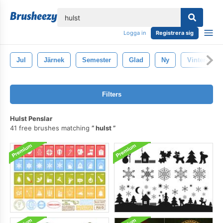
lose
Logga in
Registrera sig
Jul
Järnek
Semester
Glad
Ny
Vinter-
Filters
Hulst Penslar
41 free brushes matching
hulst