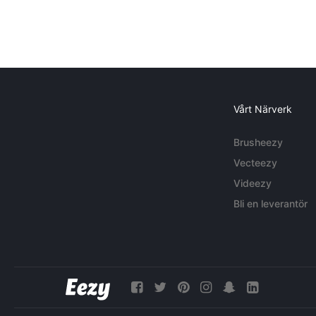
Vårt Närverk
Brusheezy
Vecteezy
Videezy
Bli en leverantör