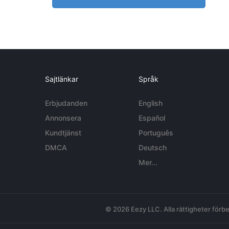
Sajtlänkar
Språk
Erbjudanden
English
Annonsera
Español
Kundtjänst
Português
DMCA
Deutsch
Mer...
© 2026 Eezy LLC. Alla rättigheter förbe