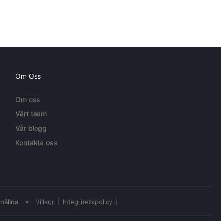
Om Oss
Om oss
Vårt team
Vår blogg
Kontakta oss
•
hållna
Villkor
Integritetspolicy