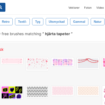
Vektorer
Foton
Video
Retro
Textil-
Tyg
Utsmyckad
Gammal
Natur
 free brushes matching
hjärta tapeter