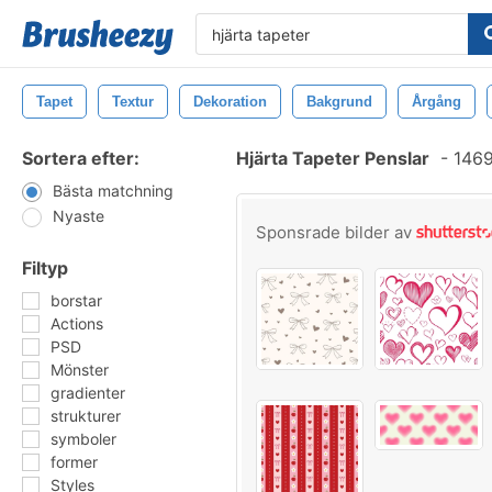
Tapet
Textur
Dekoration
Bakgrund
Årgång
Sortera efter:
Hjärta Tapeter Penslar
-
1469
Bästa matchning
Nyaste
Sponsrade bilder av
Filtyp
borstar
Actions
PSD
Mönster
gradienter
strukturer
symboler
former
Styles