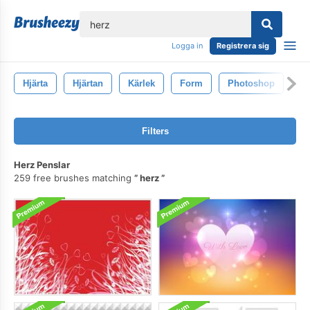
lose
Logga in
Registrera sig
Hjärta
Hjärtan
Kärlek
Form
Photoshop
Mö
Filters
Herz Penslar
259 free brushes matching
herz