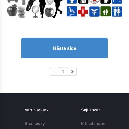
Nästa sida
1
Vårt Närverk
Sajtlänkar
Brusheezy
Erbjudanden