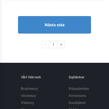
Nästa sida
1
Vårt Närverk
Sajtlänkar
Brusheezy
Erbjudanden
Vecteezy
Annonsera
Videezy
Kundtjänst