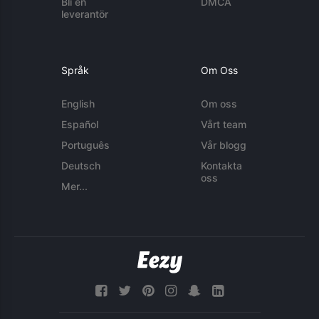
Bli en
DMCA
leverantör
Språk
Om Oss
English
Om oss
Español
Vårt team
Português
Vår blogg
Deutsch
Kontakta
oss
Mer...