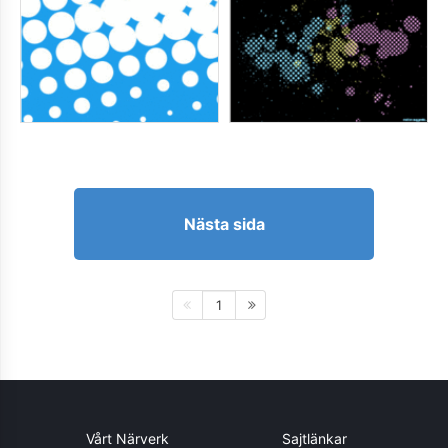
Nästa sida
1
Vårt Närverk
Sajtlänkar