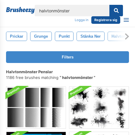
lose
Logga in
Registrera sig
Prickar
Grunge
Punkt
Stänka Ner
Halvtonmöns
Filters
Halvtonmönster Penslar
1186 free brushes matching
halvtonmönster