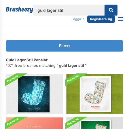
lose
Logga in
Registrera sig
Filters
Guld Lager Stil Penslar
1071 free brushes matching
guld lager stil