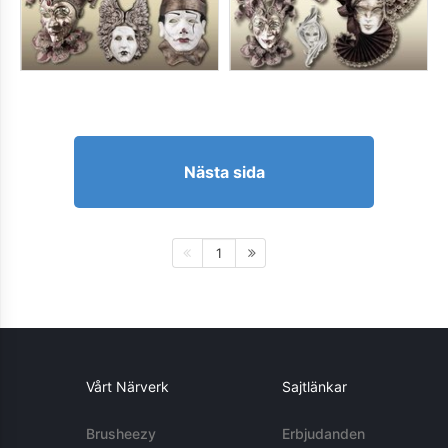
Nästa sida
1
Vårt Närverk
Sajtlänkar
Brusheezy
Erbjudanden