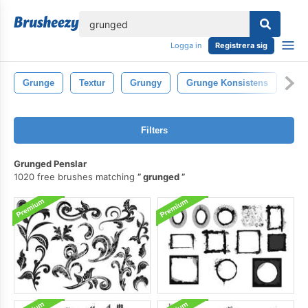
lose
Logga in
Registrera sig
Grunge
Textur
Grungy
Grunge Konsistens
Sm
Filters
Grunged Penslar
1020 free brushes matching
grunged