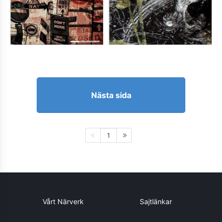
Nästa sida
1
Vårt Närverk
Sajtlänkar