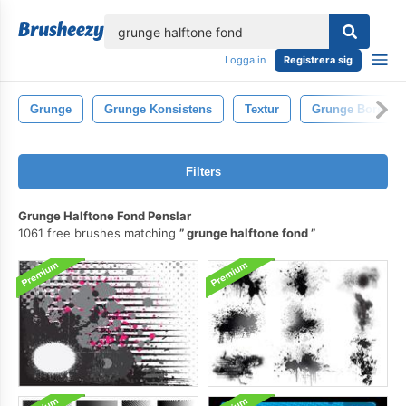
lose
Logga in
Registrera sig
Grunge
Grunge Konsistens
Textur
Grunge Borstar
Filters
Grunge Halftone Fond Penslar
1061 free brushes matching
grunge halftone fond