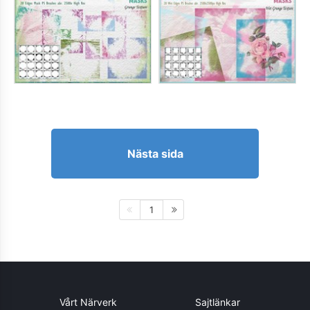
Nästa sida
1
Vårt Närverk
Sajtlänkar