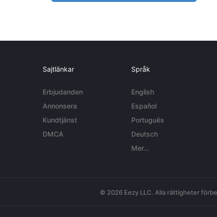
Sajtlänkar
Språk
Erbjudanden
English
Annonsera
Español
Kundtjänst
Português
DMCA
Deutsch
Mer...
© 2026 Eezy LLC. Alla rättigheter förbe