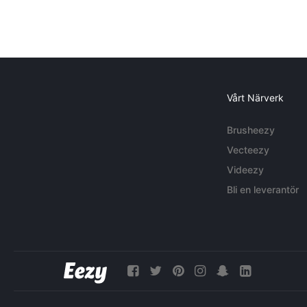
Vårt Närverk
Brusheezy
Vecteezy
Videezy
Bli en leverantör