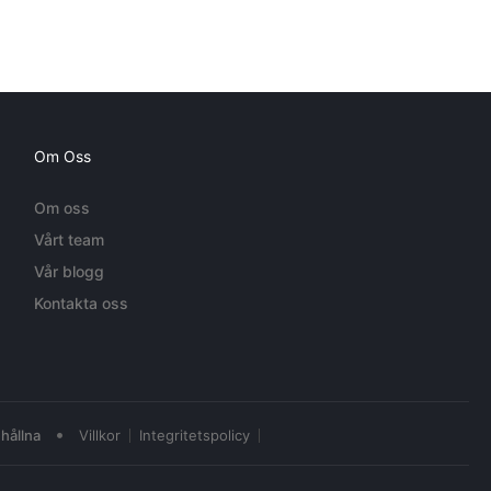
Om Oss
Om oss
Vårt team
Vår blogg
Kontakta oss
•
hållna
Villkor
Integritetspolicy