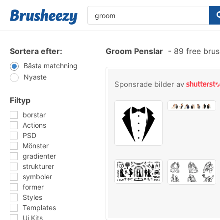
Sortera efter:
Groom Penslar
-
89 free bru
Bästa matchning
Nyaste
Sponsrade bilder av
Filtyp
borstar
Actions
PSD
Mönster
gradienter
strukturer
symboler
former
Styles
Templates
Ui Kits