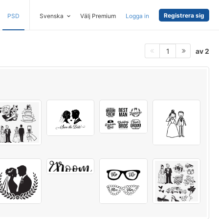
Registrera sig
PSD
Svenska
Välj Premium
Logga in
av 2
1