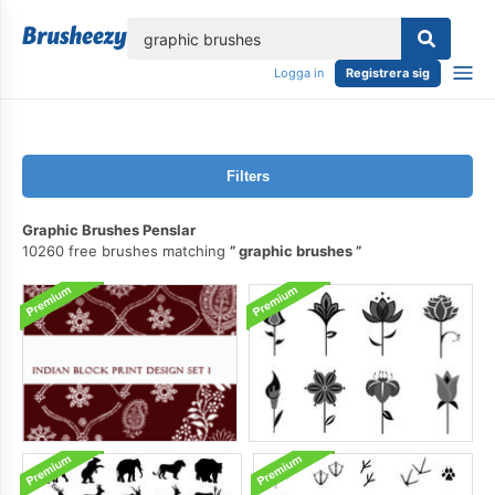
lose
Logga in
Registrera sig
Filters
Graphic Brushes Penslar
10260 free brushes matching
graphic brushes