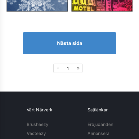
Nästa sida
1
Vårt Närverk
Sajtlänkar
Brusheezy
Erbjudanden
Vecteezy
Annonsera