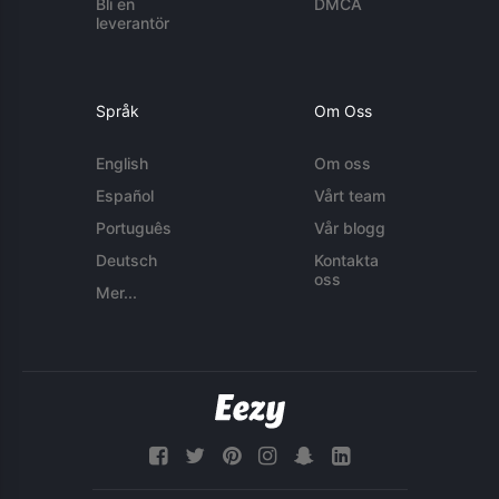
Bli en
DMCA
leverantör
Språk
Om Oss
English
Om oss
Español
Vårt team
Português
Vår blogg
Deutsch
Kontakta
oss
Mer...