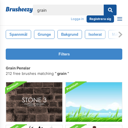
lose
Logga in
Registrera sig
Spannmål
Grunge
Bakgrund
Isolerat
Måla
Filters
Grain Penslar
212 free brushes matching
grain