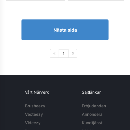
Nästa sida
1
Vårt Närverk
Sajtlänkar
Brusheezy
Erbjudanden
Vecteezy
Annonsera
Videezy
Kundtjänst