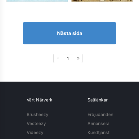
Nästa sida
1
Vårt Närverk
Sajtlänkar
Brusheezy
Erbjudanden
Vecteezy
Annonsera
Videezy
Kundtjänst