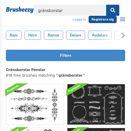
lose
Logga in
Registrera sig
Ram
Hörn
Ramar
Delare
Avdelare
Linje
Filters
Gränsborstar Penslar
618 free brushes matching
gränsborstar