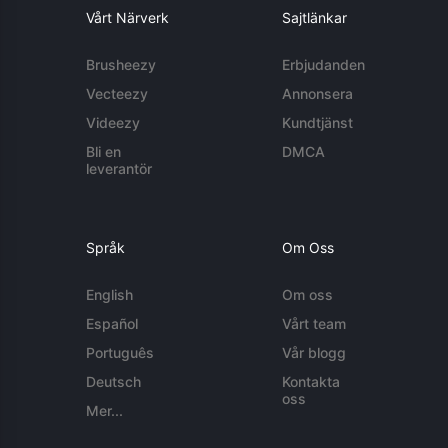
Vårt Närverk
Sajtlänkar
Brusheezy
Erbjudanden
Vecteezy
Annonsera
Videezy
Kundtjänst
Bli en
DMCA
leverantör
Språk
Om Oss
English
Om oss
Español
Vårt team
Português
Vår blogg
Deutsch
Kontakta
oss
Mer...