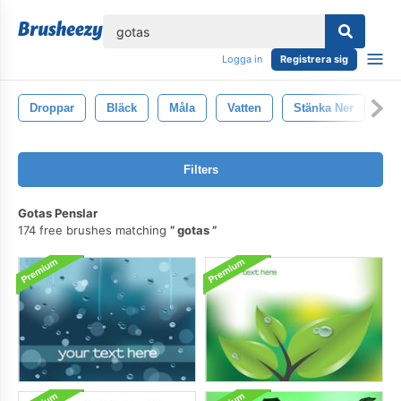
lose
Logga in
Registrera sig
Droppar
Bläck
Måla
Vatten
Stänka Ner
Filters
Gotas Penslar
174 free brushes matching
gotas