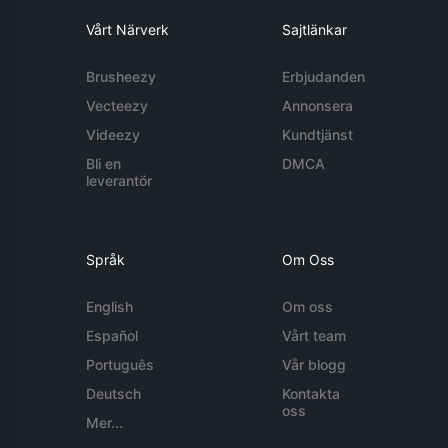
Vårt Närverk
Sajtlänkar
Brusheezy
Erbjudanden
Vecteezy
Annonsera
Videezy
Kundtjänst
Bli en
DMCA
leverantör
Språk
Om Oss
English
Om oss
Español
Vårt team
Português
Vår blogg
Deutsch
Kontakta
oss
Mer...