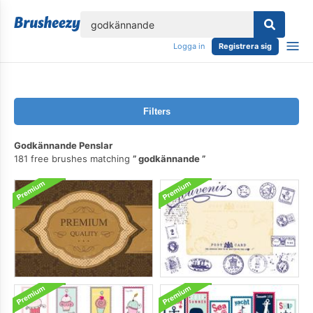
lose
Logga in
Registrera sig
Filters
Godkännande Penslar
181 free brushes matching
godkännande