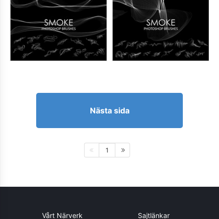
Nästa sida
1
Vårt Närverk
Sajtlänkar