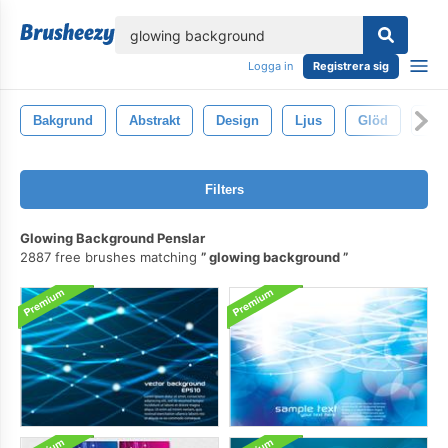
lose
Logga in
Registrera sig
Bakgrund
Abstrakt
Design
Ljus
Glöd
Gni
Filters
Glowing Background Penslar
2887 free brushes matching
glowing background