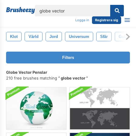
lose
Logga in
Registrera sig
Klot
Värld
Jord
Universum
Sfär
Galax
Filters
Globe Vector Penslar
210 free brushes matching
globe vector