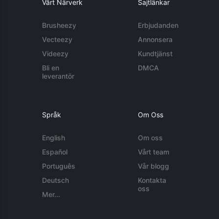
Vårt Närverk
Sajtlänkar
Brusheezy
Erbjudanden
Vecteezy
Annonsera
Videezy
Kundtjänst
Bli en
DMCA
leverantör
Språk
Om Oss
English
Om oss
Español
Vårt team
Português
Vår blogg
Deutsch
Kontakta
oss
Mer...