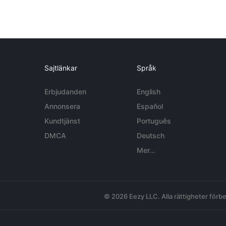
Sajtlänkar
Språk
Erbjudanden
English
Annonsera
Español
Kundtjänst
Português
DMCA
Deutsch
Mer...
© 2026 Eezy LLC. Alla rättigheter förbe