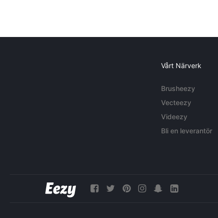
Vårt Närverk
Brusheezy
Vecteezy
Videezy
Bli en leverantör