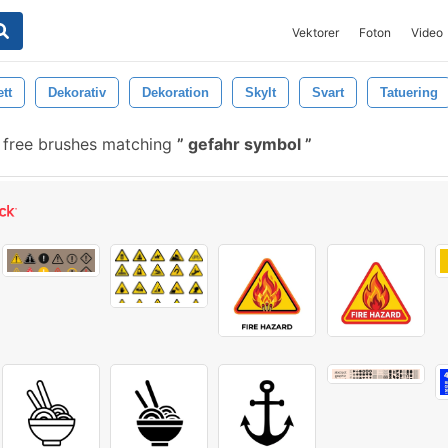
Vektorer
Foton
Video
tt
Dekorativ
Dekoration
Skylt
Svart
Tatuering
free brushes matching
gefahr symbol