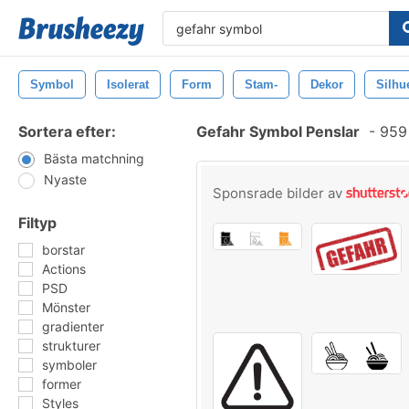
Symbol
Isolerat
Form
Stam-
Dekor
Silhue
Sortera efter:
Gefahr Symbol Penslar
-
959 
Bästa matchning
Nyaste
Sponsrade bilder av
Filtyp
borstar
Actions
PSD
Mönster
gradienter
strukturer
symboler
former
Styles