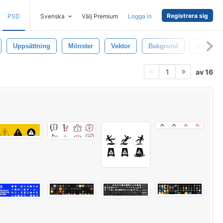
Registrera sig
PSD
Svenska
Välj Premium
Logga in
Uppsättning
Mönster
Vektor
Bakgrund
Keltiska
av 16
1