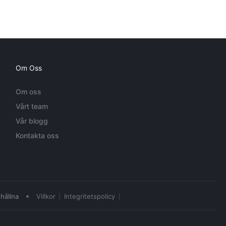
Om Oss
Om oss
Vårt team
Vår blogg
Kontakta oss
•
hållna
Villkor
Integritetspolicy