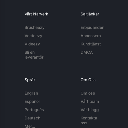
Vårt Närverk
Sajtlänkar
Brusheezy
Erbjudanden
Vecteezy
Annonsera
Videezy
Kundtjänst
Bli en
DMCA
leverantör
Språk
Om Oss
English
Om oss
Español
Vårt team
Português
Vår blogg
Deutsch
Kontakta
oss
Mer...