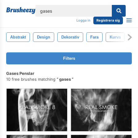
lose
Logga in
Registrera sig
Abstrakt
Design
Dekorativ
Fara
Kurva
Det
Filters
Gases Penslar
10 free brushes matching
gases