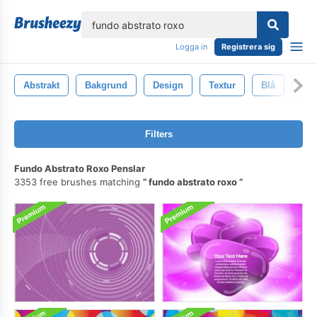
lose
Logga in
Registrera sig
Abstrakt
Bakgrund
Design
Textur
Blå
Illu
Filters
Fundo Abstrato Roxo Penslar
3353 free brushes matching
fundo abstrato roxo