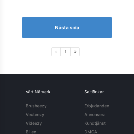
Nästa sida
1
Vårt Närverk
Sajtlänkar
Brusheezy
Erbjudanden
Vecteezy
Annonsera
Videezy
Kundtjänst
Bli en
DMCA