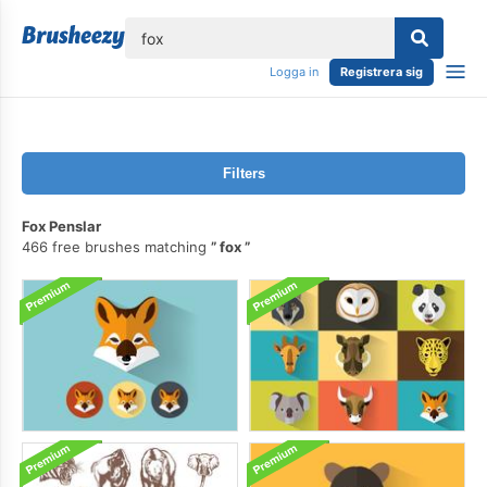
lose
Logga in
Registrera sig
Filters
Fox Penslar
466 free brushes matching
fox