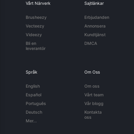
Vårt Närverk
Sajtlänkar
Brusheezy
Erbjudanden
Vecteezy
Annonsera
Videezy
Kundtjänst
Bli en
DMCA
leverantör
Språk
Om Oss
English
Om oss
Español
Vårt team
Português
Vår blogg
Deutsch
Kontakta
oss
Mer...