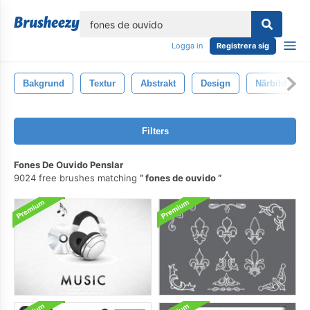
lose
Logga in
Registrera sig
Bakgrund
Textur
Abstrakt
Design
Närbild
Filters
Fones De Ouvido Penslar
9024 free brushes matching
fones de ouvido