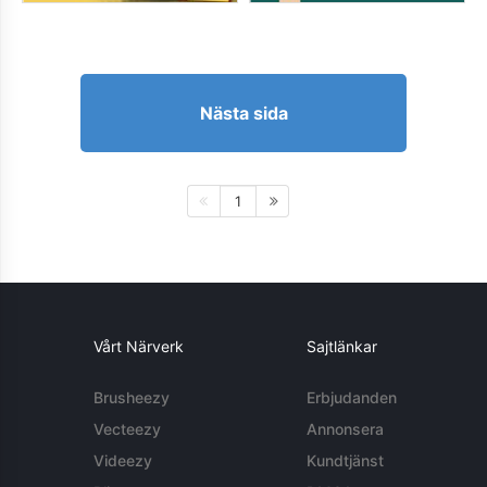
Nästa sida
1
Vårt Närverk
Sajtlänkar
Brusheezy
Erbjudanden
Vecteezy
Annonsera
Videezy
Kundtjänst