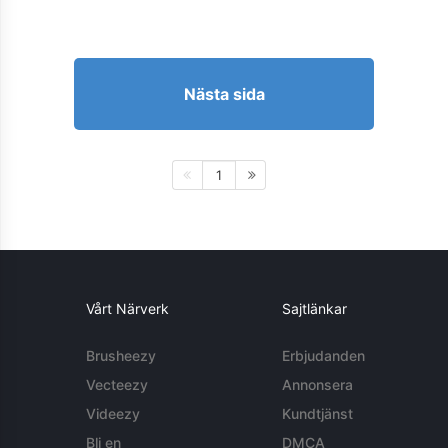
Nästa sida
1
Vårt Närverk
Sajtlänkar
Brusheezy
Erbjudanden
Vecteezy
Annonsera
Videezy
Kundtjänst
Bli en
DMCA