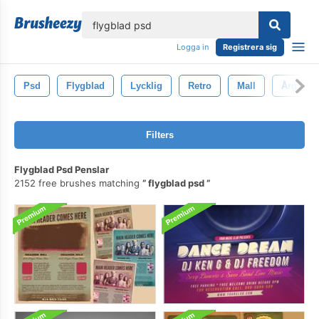
lose
Logga in
Registrera sig
Psd
Flygblad
Lycklig
Retro
Mall
Årgång
Filters
Flygblad Psd Penslar
2152 free brushes matching
flygblad psd