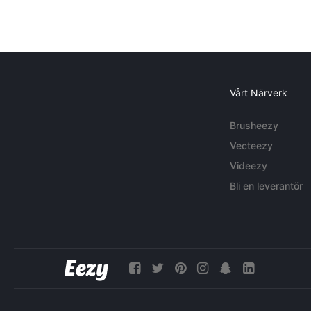
Vårt Närverk
Brusheezy
Vecteezy
Videezy
Bli en leverantör