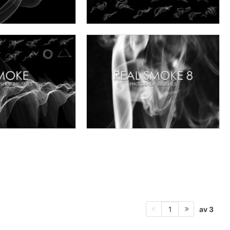
av 3
1