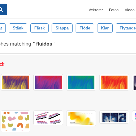
Vektorer
Foton
Video
t
Stänk
Färsk
Släppa
Flöde
Klar
Flytande
ushes matching
fluidos