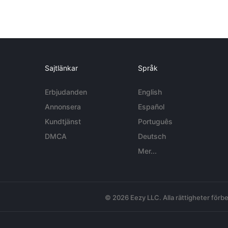
Sajtlänkar
Språk
Erbjudanden
English
Annonsera
Español
Kundtjänst
Português
DMCA
Deutsch
Mer...
© 2026 Eezy LLC. Alla rättigheter förbe