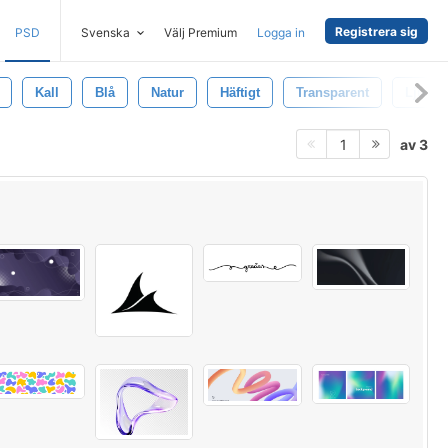
Registrera sig
PSD
Svenska
Välj Premium
Logga in
Kall
Blå
Natur
Häftigt
Transparent
Ljus
av 3
1