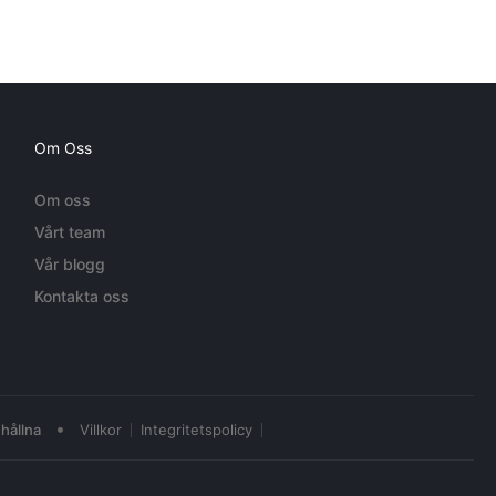
Om Oss
Om oss
Vårt team
Vår blogg
Kontakta oss
•
hållna
Villkor
Integritetspolicy