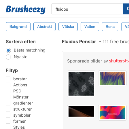
Bakgrund
Abstrakt
Vätska
Vatten
Rena
Vå
Sortera efter:
Fluidos Penslar
-
111 free br
Bästa matchning
Nyaste
Sponsrade bilder av
Filtyp
borstar
Actions
PSD
Mönster
gradienter
strukturer
symboler
former
Styles