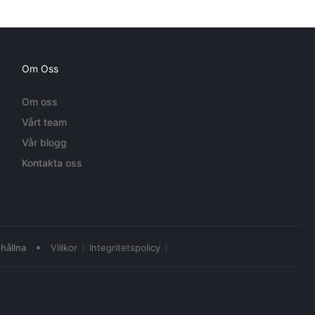
Om Oss
Om oss
Vårt team
Vår blogg
Kontakta oss
•
hållna
Villkor
Integritetspolicy