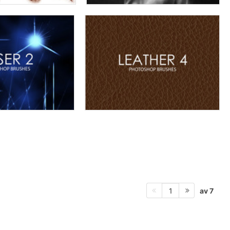
av 7
1