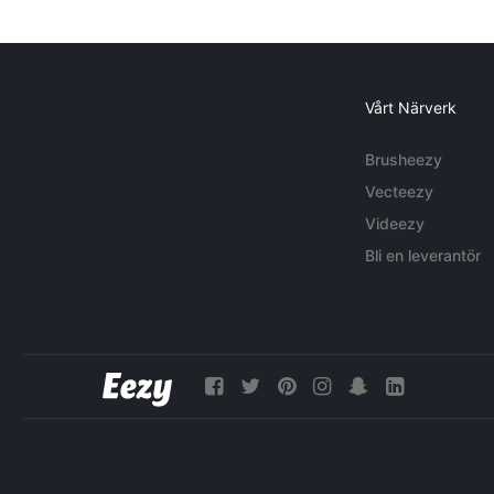
Vårt Närverk
Brusheezy
Vecteezy
Videezy
Bli en leverantör