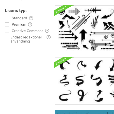
Licens typ:
Standard
Premium
Creative Commons
Endast redaktionell
användning