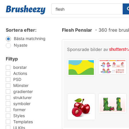
Sortera efter:
Flesh Penslar
-
360 free bru
Bästa matchning
Nyaste
Sponsrade bilder av
Filtyp
borstar
Actions
PSD
Mönster
gradienter
strukturer
symboler
former
Styles
Templates
Ui Kits