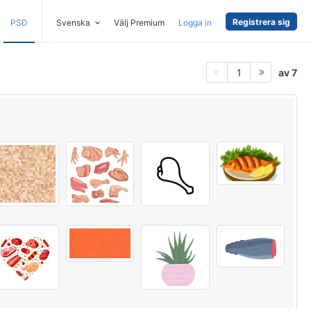
Registrera sig
PSD
Svenska
Välj Premium
Logga in
av 7
1