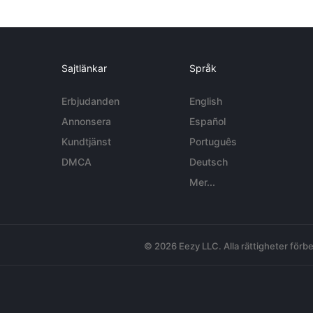
Sajtlänkar
Språk
Erbjudanden
English
Annonsera
Español
Kundtjänst
Português
DMCA
Deutsch
Mer...
© 2026 Eezy LLC. Alla rättigheter förbe