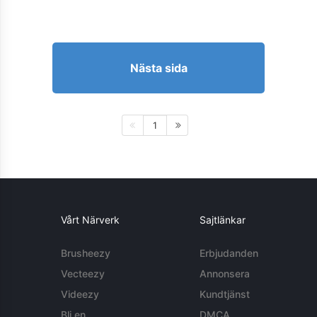
Nästa sida
1
Vårt Närverk
Sajtlänkar
Brusheezy
Erbjudanden
Vecteezy
Annonsera
Videezy
Kundtjänst
Bli en
DMCA