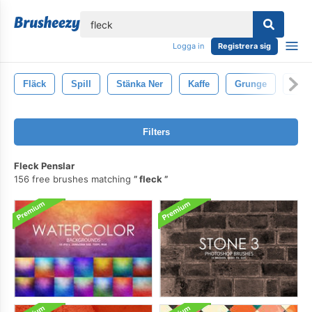
lose
Logga in
Registrera sig
Fläck
Spill
Stänka Ner
Kaffe
Grunge
Kop
Filters
Fleck Penslar
156 free brushes matching
fleck