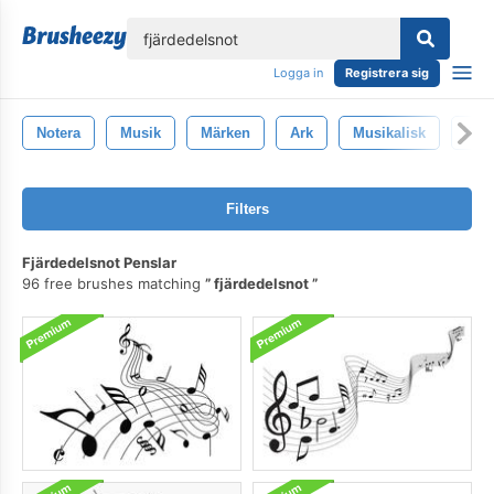
lose
Logga in
Registrera sig
Notera
Musik
Märken
Ark
Musikalisk
Gru
Filters
Fjärdedelsnot Penslar
96 free brushes matching
fjärdedelsnot