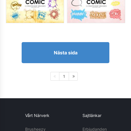
Nästa sida
1
Vårt Närverk
Sajtlänkar
Brusheezy
Erbjudanden