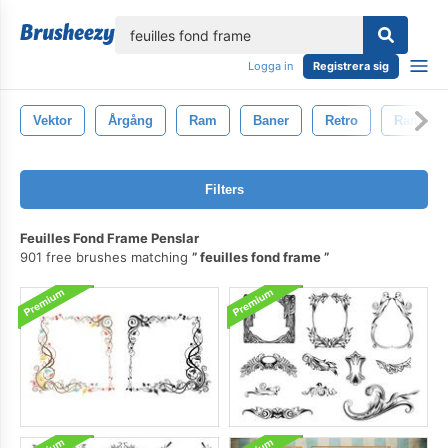
lose
Logga in
Registrera sig
Vektor
Årgång
Ram
Baner
Retro
Ramar
Filters
Feuilles Fond Frame Penslar
901 free brushes matching
feuilles fond frame