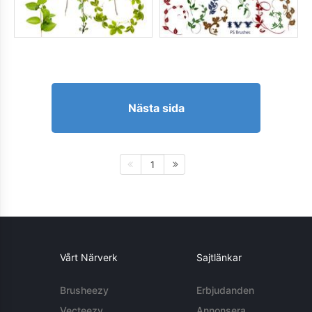
Nästa sida
1
Vårt Närverk
Sajtlänkar
Brusheezy
Erbjudanden
Vecteezy
Annonsera