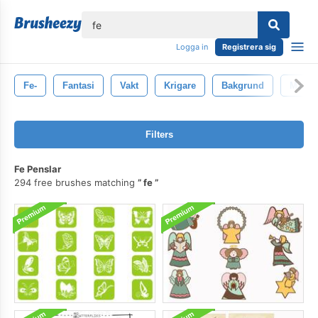
lose
Logga in
Registrera sig
Fe-
Fantasi
Vakt
Krigare
Bakgrund
Man
Filters
Fe Penslar
294 free brushes matching
fe