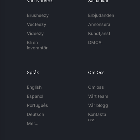
Vårt Närverk
Sajtlänkar
Brusheezy
Erbjudanden
Vecteezy
Annonsera
Videezy
Kundtjänst
Bli en
DMCA
leverantör
Språk
Om Oss
English
Om oss
Español
Vårt team
Português
Vår blogg
Deutsch
Kontakta
oss
Mer...