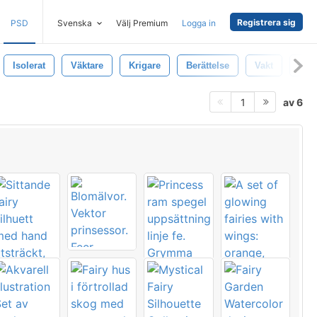
Registrera sig
PSD
Svenska
Välj Premium
Logga in
Isolerat
Väktare
Krigare
Berättelse
Vakt
Pal
av 6
1