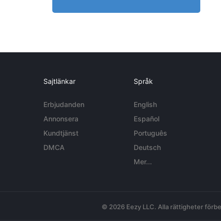
Sajtlänkar
Språk
Erbjudanden
English
Annonsera
Español
Kundtjänst
Português
DMCA
Deutsch
Mer...
© 2026 Eezy LLC. Alla rättigheter förbe