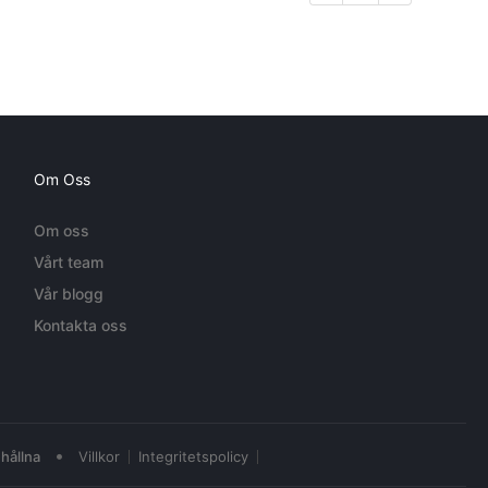
Om Oss
Om oss
Vårt team
Vår blogg
Kontakta oss
•
hållna
Villkor
Integritetspolicy