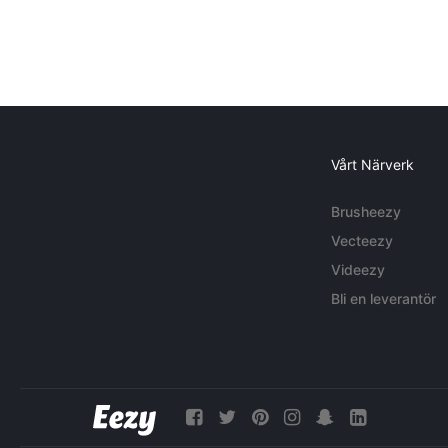
Vårt Närverk
Brusheezy
Vecteezy
Videezy
Bli en leverantör