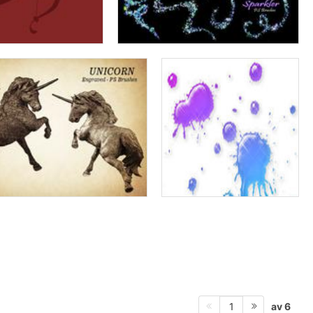
av 6
1