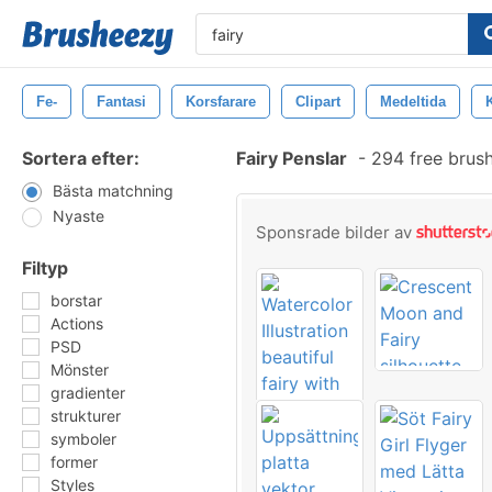
Fe-
Fantasi
Korsfarare
Clipart
Medeltida
Sortera efter:
Fairy Penslar
-
294 free brus
Bästa matchning
Nyaste
Sponsrade bilder av
Filtyp
borstar
Actions
PSD
Mönster
gradienter
strukturer
symboler
former
Styles