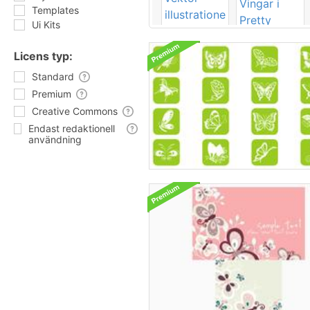
Templates
Ui Kits
Licens typ:
Standard
Premium
Creative Commons
Endast redaktionell
användning