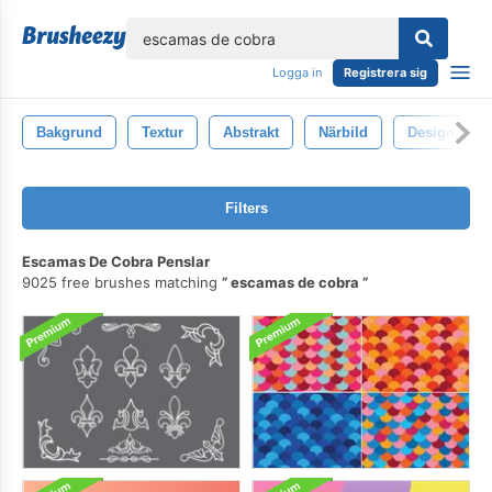
lose
Logga in
Registrera sig
Bakgrund
Textur
Abstrakt
Närbild
Design
Filters
Escamas De Cobra Penslar
9025 free brushes matching
escamas de cobra