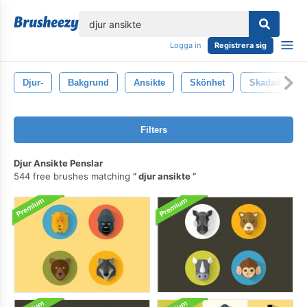
lose
Logga in
Registrera sig
Djur-
Bakgrund
Ansikte
Skönhet
Skadad
Filters
Djur Ansikte Penslar
544 free brushes matching
djur ansikte