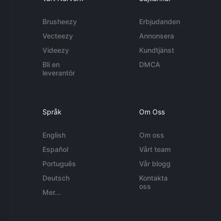
Brusheezy
Erbjudanden
Vecteezy
Annonsera
Videezy
Kundtjänst
Bli en
DMCA
leverantör
Språk
Om Oss
English
Om oss
Español
Vårt team
Português
Vår blogg
Deutsch
Kontakta
oss
Mer...