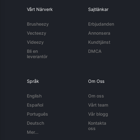
Vårt Närverk
Sajtlänkar
Brusheezy
Erbjudanden
Vecteezy
Annonsera
Videezy
Kundtjänst
Bli en
DMCA
leverantör
Språk
Om Oss
English
Om oss
Español
Vårt team
Português
Vår blogg
Deutsch
Kontakta
oss
Mer...