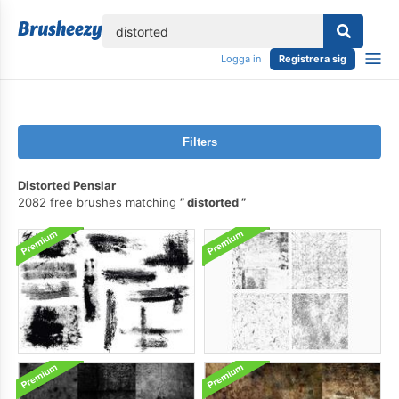
lose
Logga in
Registrera sig
Filters
Distorted Penslar
2082 free brushes matching
distorted