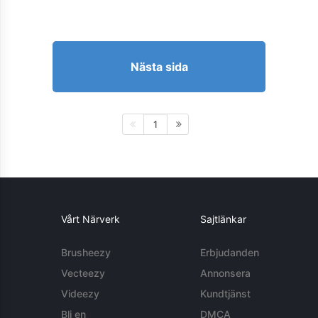
Nästa sida
1
Vårt Närverk
Sajtlänkar
Brusheezy
Erbjudanden
Vecteezy
Annonsera
Videezy
Kundtjänst
Bli en
DMCA