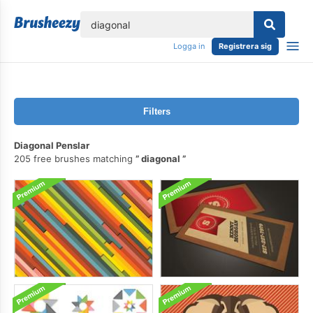
lose
Logga in
Registrera sig
Filters
Diagonal Penslar
205 free brushes matching
diagonal