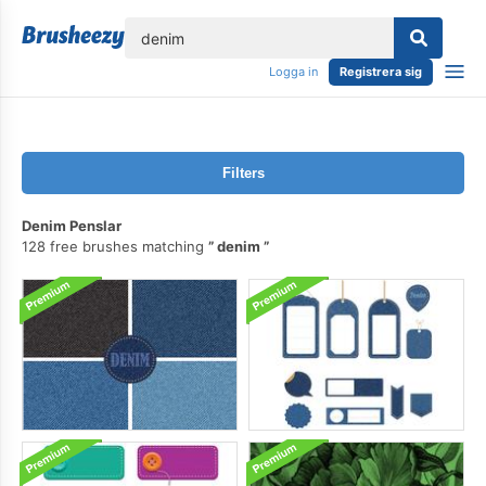
lose
Logga in
Registrera sig
Filters
Denim Penslar
128 free brushes matching
denim