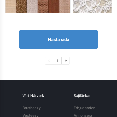
Nästa sida
1
Vårt Närverk
Sajtlänkar
Brusheezy
Erbjudanden
Vecteezy
Annonsera