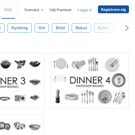
Registrera sig
PSD
Svenska
Välj Premium
Logga in
t
Kyckling
Ost
Bröd
Bakad
Kokta
Skorpa