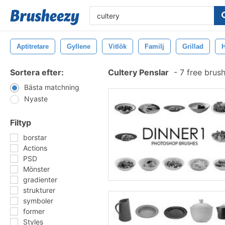
Aptitretare
Gyllene
Vitlök
Familj
Grillad
Sortera efter:
Cultery Penslar
-
7 free brus
Bästa matchning
Nyaste
Filtyp
borstar
Actions
PSD
Mönster
gradienter
strukturer
symboler
former
Styles