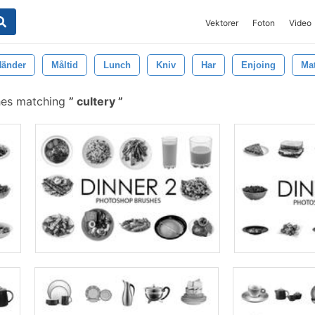
Vektorer
Foton
Video
Händer
Måltid
Lunch
Kniv
Har
Enjoing
Ma
hes matching
cultery