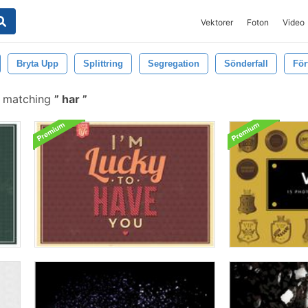
Vektorer
Foton
Video
Bryta Upp
Splittring
Segregation
Sönderfall
För
s matching
har