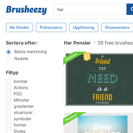
Ha Sönder
Putrescence
Upplösning
Disseverance
Sortera efter:
Har Penslar
-
39 free brushe
Bästa matchning
Nyaste
Filtyp
borstar
Actions
PSD
Mönster
gradienter
strukturer
symboler
former
Styles