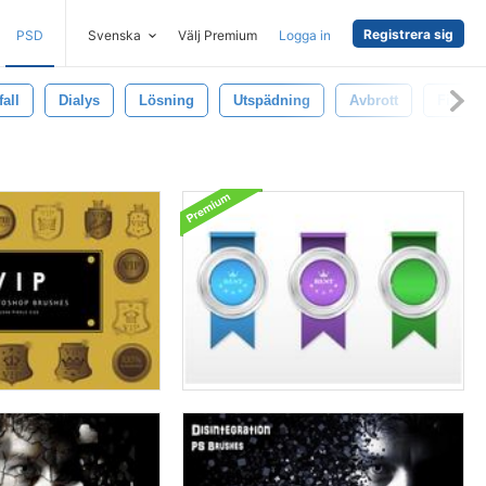
Registrera sig
PSD
Svenska
Välj Premium
Logga in
fall
Dialys
Lösning
Utspädning
Avbrott
Fissio