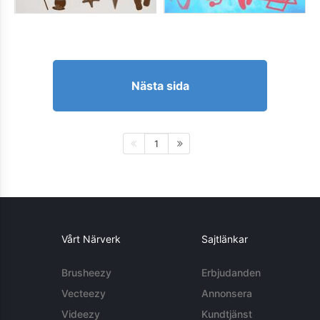
Nästa sida
1
Vårt Närverk
Sajtlänkar
Brusheezy
Erbjudanden
Vecteezy
Annonsera
Videezy
Kundtjänst