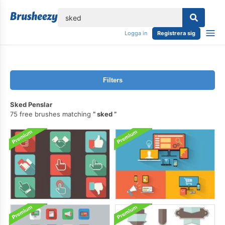
lose
Logga in
Registrera sig
Filters
Sked Penslar
75 free brushes matching
sked