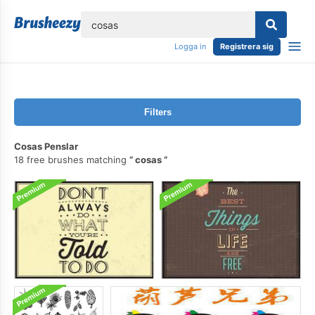
lose
Logga in
Registrera sig
Filters
Cosas Penslar
18 free brushes matching
cosas