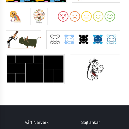
Vårt Närverk
Sajtlänkar