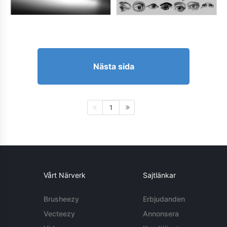
Nästa sida
1
Vårt Närverk
Sajtlänkar
Brusheezy
Erbjudanden
Vecteezy
Annonsera