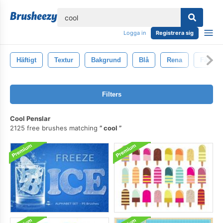
lose
Logga in
Registrera sig
Häftigt
Textur
Bakgrund
Blå
Rena
Färsk
Filters
Cool Penslar
2125 free brushes matching
cool