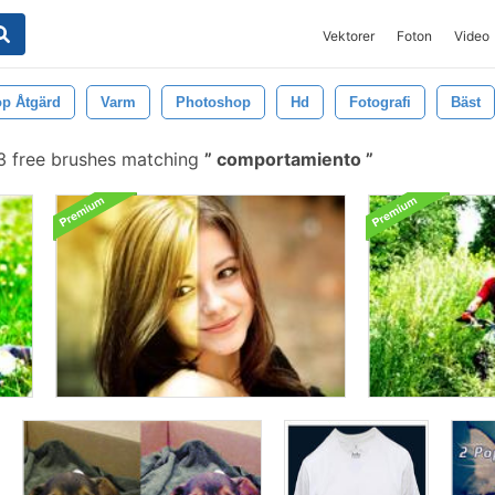
Vektorer
Foton
Video
p Åtgärd
Varm
Photoshop
Hd
Fotografi
Bäst
 free brushes matching
comportamiento