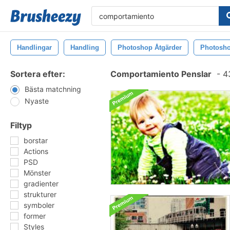
Handlingar
Handling
Photoshop Åtgärder
Photosho
Sortera efter:
Comportamiento Penslar
-
43
Bästa matchning
Nyaste
Filtyp
borstar
Actions
PSD
Mönster
gradienter
strukturer
symboler
former
Styles