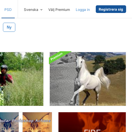
Registrera sig
PSD
Svenska
Välj Premium
Logga in
Ny