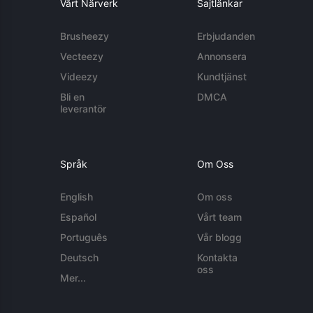
Vårt Närverk
Sajtlänkar
Brusheezy
Erbjudanden
Vecteezy
Annonsera
Videezy
Kundtjänst
Bli en
DMCA
leverantör
Språk
Om Oss
English
Om oss
Español
Vårt team
Português
Vår blogg
Deutsch
Kontakta
oss
Mer...