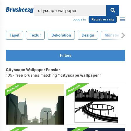
lose
Logga in
Registrera sig
Tapet
Textur
Dekoration
Design
Mönster
Filters
Cityscape Wallpaper Penslar
1097 free brushes matching
cityscape wallpaper