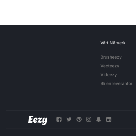
Vårt Närverk
Brusheezy
Vecteezy
Videezy
Bli en leverantör