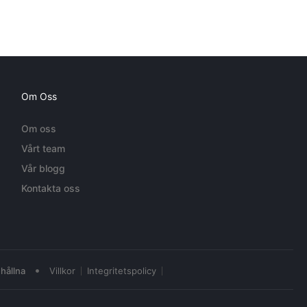
Om Oss
Om oss
Vårt team
Vår blogg
Kontakta oss
•
hållna
Villkor
Integritetspolicy