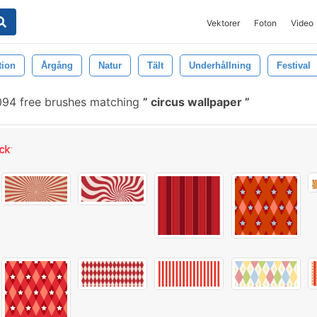
Vektorer
Foton
Video
tion
Årgång
Natur
Tält
Underhållning
Festival
94 free brushes matching
circus wallpaper