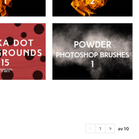
av 10
1