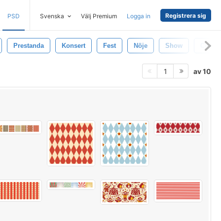
Registrera sig
PSD
Svenska
Välj Premium
Logga in
Prestanda
Konsert
Fest
Nöje
Show
Cirkus
av 10
1