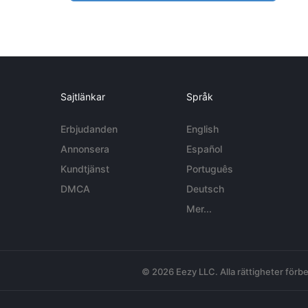
Sajtlänkar
Språk
Erbjudanden
English
Annonsera
Español
Kundtjänst
Português
DMCA
Deutsch
Mer...
© 2026 Eezy LLC. Alla rättigheter förbe