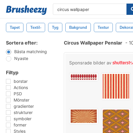
Tapet
Textil-
Tyg
Bakgrund
Textur
Dekora
Sortera efter:
Circus Wallpaper Penslar
-
10
Bästa matchning
Nyaste
Sponsrade bilder av
Filtyp
borstar
Actions
PSD
Mönster
gradienter
strukturer
symboler
former
Styles