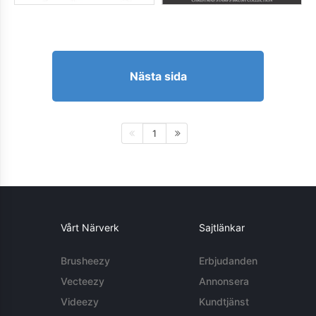
Nästa sida
1
Vårt Närverk
Sajtlänkar
Brusheezy
Erbjudanden
Vecteezy
Annonsera
Videezy
Kundtjänst