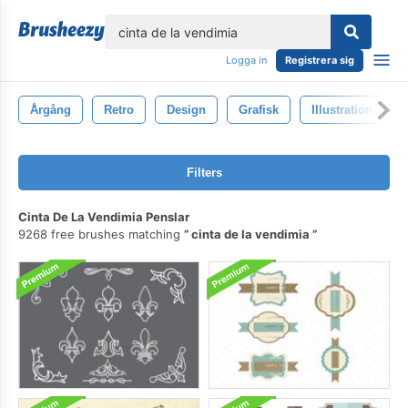
lose
Logga in
Registrera sig
Årgång
Retro
Design
Grafisk
Illustration
Filters
Cinta De La Vendimia Penslar
9268 free brushes matching
cinta de la vendimia