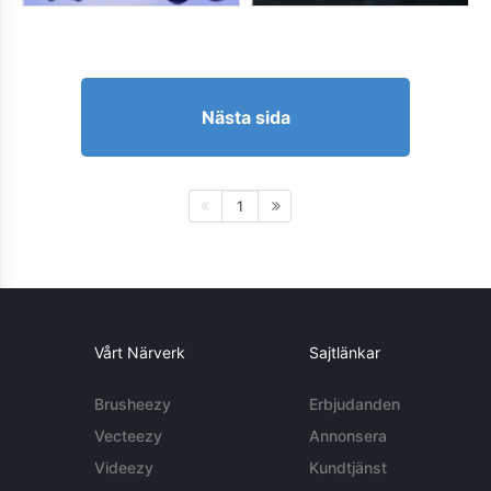
Nästa sida
1
Vårt Närverk
Sajtlänkar
Brusheezy
Erbjudanden
Vecteezy
Annonsera
Videezy
Kundtjänst