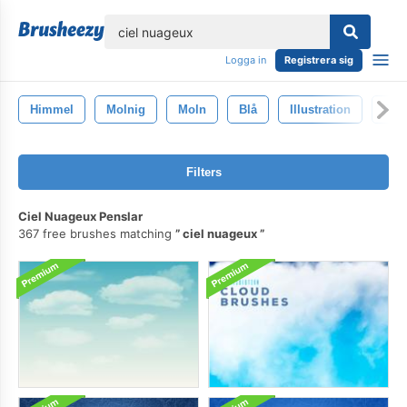
lose
Logga in
Registrera sig
Himmel
Molnig
Moln
Blå
Illustration
Rym
Filters
Ciel Nuageux Penslar
367 free brushes matching
ciel nuageux