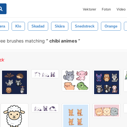
Vektorer
Foton
Video
era
Klo
Skadad
Skära
Snedstreck
Orange
ree brushes matching
chibi animes