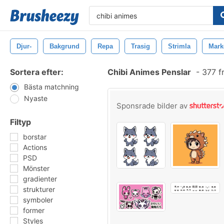
Djur-
Bakgrund
Repa
Trasig
Strimla
Mark
Sortera efter:
Chibi Animes Penslar
-
377 f
Bästa matchning
Nyaste
Sponsrade bilder av
Filtyp
borstar
Actions
PSD
Mönster
gradienter
strukturer
symboler
former
Styles