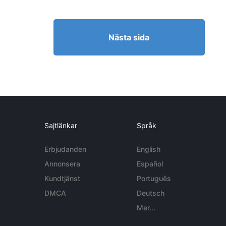
Nästa sida
Sajtlänkar
Språk
Erbjudanden
English
Annonsera
Español
Kundtjänst
Português
DMCA
Deutsch
Mer...