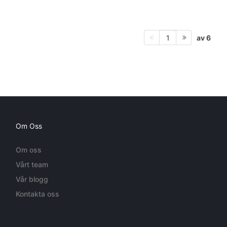
av 6
1
Om Oss
Om oss
Vårt team
Vår blogg
Kontakta oss