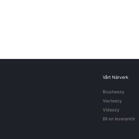
Vårt Närverk
Brusheezy
Vecteezy
Videezy
Bli en leverantör