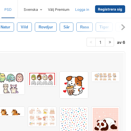
Registrera sig
PSD
Svenska
Välj Premium
Logga in
Natur
Vild
Rovdjur
Sår
Rasa
Tiger
Pappe
av 6
1