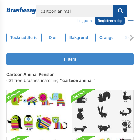
lose
Logga in
Registrera sig
Tecknad Serie
Djur-
Bakgrund
Orange
Skräck
Filters
Cartoon Animal Penslar
631 free brushes matching
cartoon animal