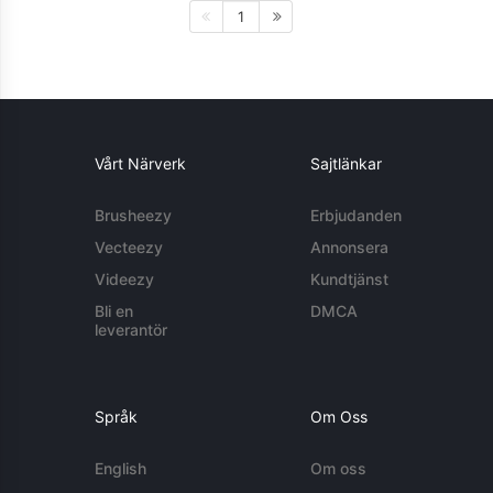
1
Vårt Närverk
Sajtlänkar
Brusheezy
Erbjudanden
Vecteezy
Annonsera
Videezy
Kundtjänst
Bli en
DMCA
leverantör
Språk
Om Oss
English
Om oss