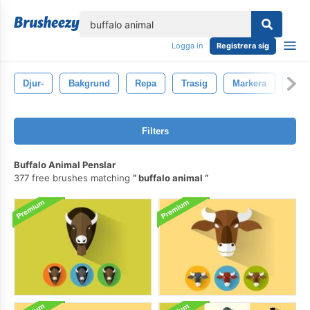
lose
Logga in
Registrera sig
Djur-
Bakgrund
Repa
Trasig
Markera
Ska
Filters
Buffalo Animal Penslar
377 free brushes matching
buffalo animal