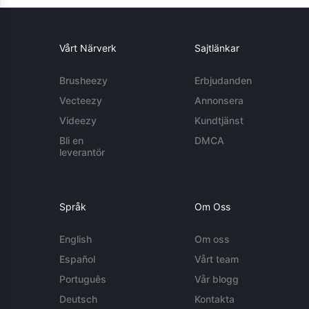
Vårt Närverk
Sajtlänkar
Brusheezy
Erbjudanden
Vecteezy
Annonsera
Videezy
Kundtjänst
Bli en
DMCA
leverantör
Språk
Om Oss
English
Om oss
Español
Vårt team
Português
Vår blogg
Deutsch
Kontakta