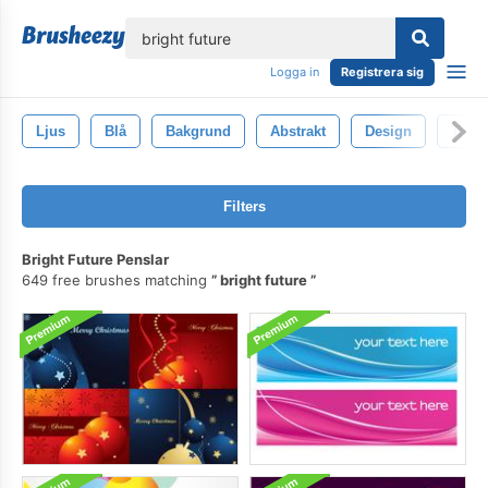
lose
Logga in
Registrera sig
Ljus
Blå
Bakgrund
Abstrakt
Design
Textu
Filters
Bright Future Penslar
649 free brushes matching
bright future