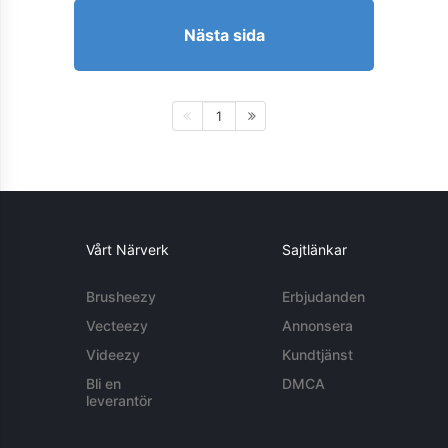
Nästa sida
1
Vårt Närverk
Sajtlänkar
Brusheezy
Erbjudanden
Vecteezy
Annonsera
Videezy
Kundtjänst
Bli en
DMCA
leverantör