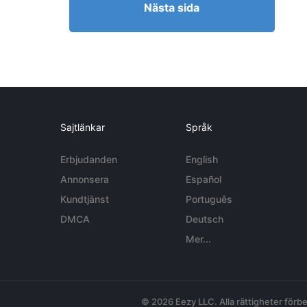
Nästa sida
Sajtlänkar
Språk
Erbjudanden
English
Annonsera
Español
Kundtjänst
Português
DMCA
Deutsch
Mer...
© 2026 Eezy LLC. Alla rättigheter förbe