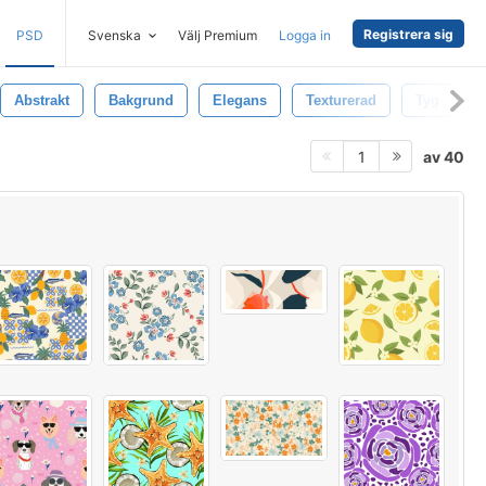
Registrera sig
PSD
Svenska
Välj Premium
Logga in
Abstrakt
Bakgrund
Elegans
Texturerad
Tyg
av 40
1