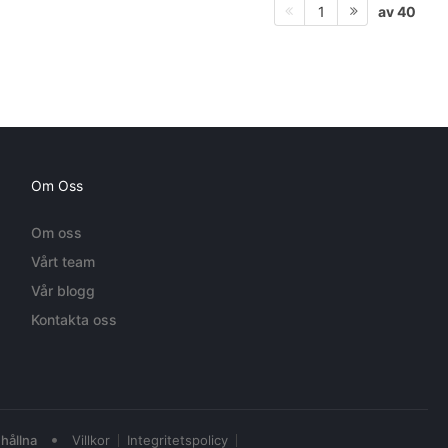
av 40
1
Om Oss
Om oss
Vårt team
Vår blogg
Kontakta oss
•
hållna
Villkor
Integritetspolicy