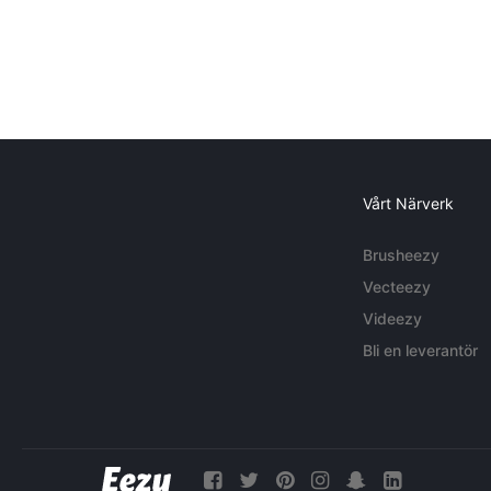
Vårt Närverk
Brusheezy
Vecteezy
Videezy
Bli en leverantör