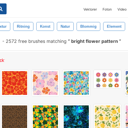
Vektorer
Foton
Video
xtur
Ritning
Konst
Natur
Blommig
Element
-
2572 free brushes matching
bright flower pattern