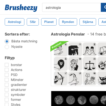
Astrologi
Sfär
Planet
Rymden
Stjärna
As
Sortera efter:
Astrologia Penslar
-
14 free 
Bästa matchning
Nyaste
Filtyp
borstar
Actions
PSD
Mönster
gradienter
strukturer
symboler
former
Styles