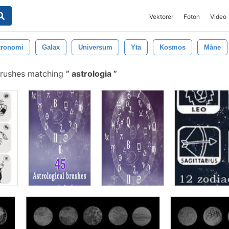
Vektorer
Foton
Video
tronomi
Galax
Universum
Yta
Kosmos
Måne
brushes matching
astrologia