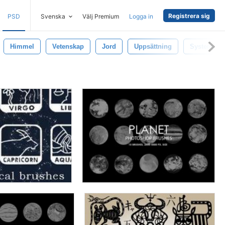
Registrera sig
PSD
Svenska
Välj Premium
Logga in
Himmel
Vetenskap
Jord
Uppsättning
Systemet